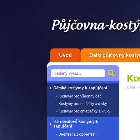
Úvod
Další půjčovny kost
Ko
Úvod
>
Dětské kostýmy k zapůjčení
- Kostýmy pro všechny děti
- Kostýmy pro holčičky a dívky
- Kostýmy pro chlapečky a kluky
Karnevalové kostýmy k
zapůjčení
- Beerfest a oktoberfest