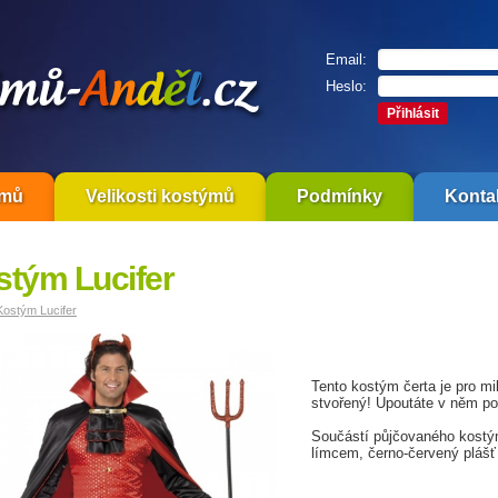
Email:
Heslo:
ýmů
Velikosti kostýmů
Podmínky
Konta
stým Lucifer
Kostým Lucifer
Tento kostým čerta je pro mi
stvořený! Upoutáte v něm po
Součástí půjčovaného kostý
límcem, černo-červený plášť