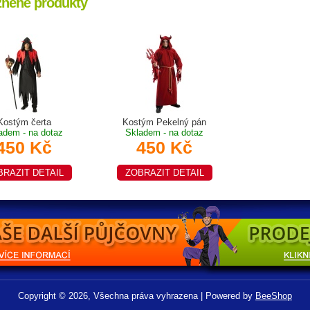
zněné produkty
Kostým čerta
Kostým Pekelný pán
adem - na dotaz
Skladem - na dotaz
450 Kč
450 Kč
BRAZIT DETAIL
ZOBRAZIT DETAIL
Copyright © 2026, Všechna práva vyhrazena | Powered by
BeeShop