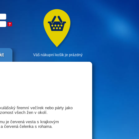
?
kt
Váš nákupní košík je prázdný
kulášský firemní večírek nebo párty jako
zornost všech žen v okolí.
mu je červená vesta s krajkovým
 a červená čelenka s rohama.