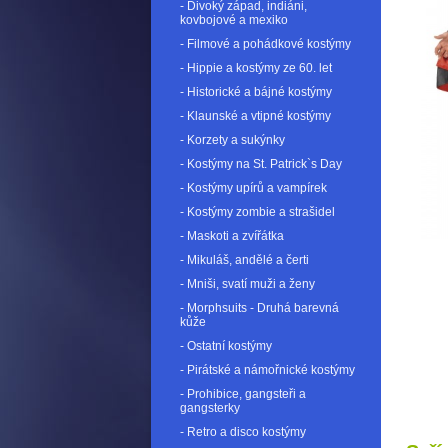
- Divoký západ, indiáni,
kovbojové a mexiko
- Filmové a pohádkové kostýmy
- Hippie a kostýmy ze 60. let
- Historické a bájné kostýmy
- Klaunské a vtipné kostýmy
- Korzety a sukýnky
- Kostýmy na St. Patrick`s Day
- Kostýmy upírů a vampírek
- Kostýmy zombie a strašidel
- Maskoti a zvířátka
- Mikuláš, andělé a čerti
- Mniši, svatí muži a ženy
- Morphsuits - Druhá barevná
kůže
- Ostatní kostýmy
- Pirátské a námořnické kostýmy
- Prohibice, gangsteři a
gangsterky
- Retro a disco kostýmy